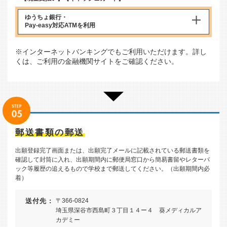
ゆうちょ銀行・
Pay-easy対応ATM
を利用
※インターネットバンキングでもご利用いただけます。詳し
くは、ご利用の金融機関サイトをご確認ください。
郵送書類の郵送
出願登録完了画面または、出願完了メールに記載されている郵送書類を
確認して封筒に入れ、出願期間内に郵便局窓口から簡易書留やレターパ
ック等履歴の追えるもので学校まで郵送してください。（出願期間内必
着）
送付先 :
〒366-0824
埼玉県深谷市西島町３丁目１４ー４ 葵メディカルア
カデミー