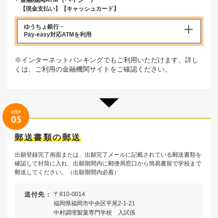
【現金支払い】【キャッシュカード】
ゆうちょ銀行・
Pay-easy対応ATM
を利用
※インターネットバンキングでもご利用いただけます。詳し
くは、ご利用の金融機関サイトをご確認ください。
郵送書類の郵送
出願登録完了画面または、出願完了メールに記載されている郵送書類を
確認して封筒に入れ、出願期間内に郵便局窓口から簡易書留で学校まで
郵送してください。（出願期間内必着）
送付先 :
〒810-0014
福岡県福岡市中央区平尾2-1-21
中村調理製菓専門学校 入試係