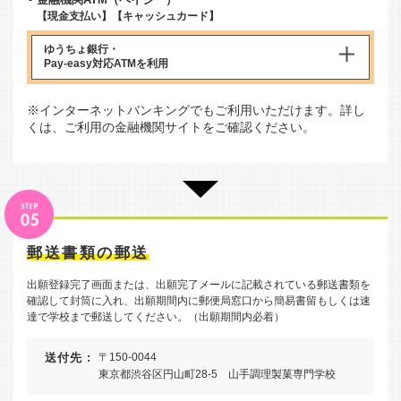
【現金支払い】【キャッシュカード】
ゆうちょ銀行・
Pay-easy対応ATM
を利用
※インターネットバンキングでもご利用いただけます。詳し
くは、ご利用の金融機関サイトをご確認ください。
郵送書類の郵送
出願登録完了画面または、出願完了メールに記載されている郵送書類を
確認して封筒に入れ、出願期間内に郵便局窓口から簡易書留もしくは速
達で学校まで郵送してください。（出願期間内必着）
送付先 :
〒150-0044
東京都渋谷区円山町28-5 山手調理製菓専門学校