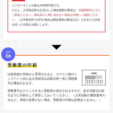
インターネット出願は24時間可能です。
ただし、入学検定料のお支払いと郵送書類の郵送は、
出願締切日までに
ご郵送ください。締め切りに間に合わない場合は学校へご相談くださ
い。
（入学検定料 が0円の場合は郵送書類の郵送のみ）できるだけ余裕
を持った出願をお願いします。
受験票の印刷
出願登録が学校から受理されると、ログイン後のト
ップページ内にある登録済み試験日程一覧に受験番
号が通知されます。
受験番号をクリックすると受験票が表示されますので、必ず試験日の前
日までに印刷をして保管しておいてください。 （入学試験が書類選考の
みなど、来校の必要がない場合、受験票の印刷は必要ありません。）