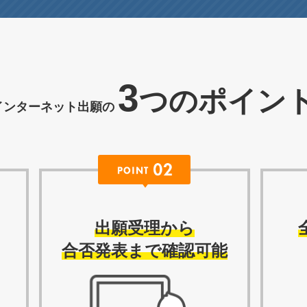
3
つのポイン
インターネット出願の
出願受理から
合否発表まで確認可能