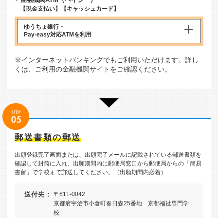
【現金支払い】【キャッシュカード】
ゆうちょ銀行・
Pay-easy対応ATM
を利用
※インターネットバンキングでもご利用いただけます。詳し
くは、ご利用の金融機関サイトをご確認ください。
郵送書類の郵送
出願登録完了画面または、出願完了メールに記載されている郵送書類を
確認して封筒に入れ、出願期間内に郵便局窓口から郵便局からの「簡易
書留」で学校まで郵送してください。（出願期間内必着）
送付先 :
〒611-0042
京都府宇治市小倉町春日森25番地 京都福祉専門学
校