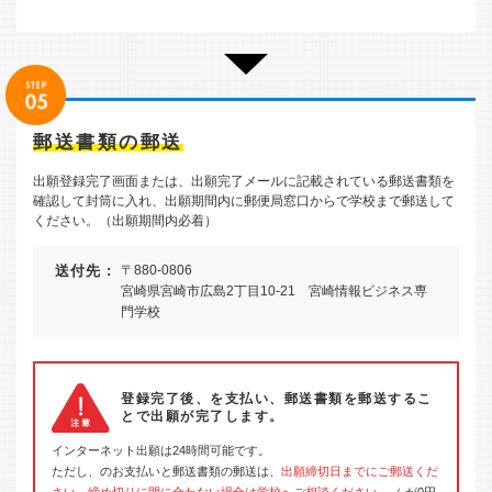
郵送書類の郵送
出願登録完了画面または、出願完了メールに記載されている郵送書類を
確認して封筒に入れ、出願期間内に郵便局窓口からで学校まで郵送して
ください。（出願期間内必着）
送付先 :
〒880-0806
宮崎県宮崎市広島2丁目10-21 宮崎情報ビジネス専
門学校
登録完了後、を支払い、郵送書類を郵送するこ
とで出願が完了します。
インターネット出願は24時間可能です。
ただし、のお支払いと郵送書類の郵送は、
出願締切日までにご郵送くだ
さい。締め切りに間に合わない場合は学校へご相談ください。
（ が0円