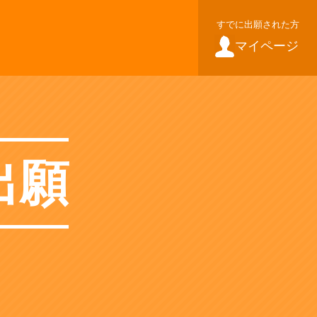
すでに出願された方
マイページ
出願