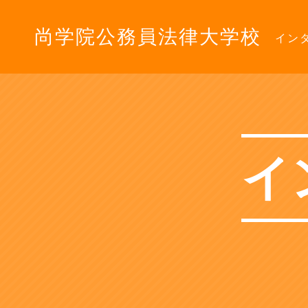
尚学院公務員法律大学校
イン
イ